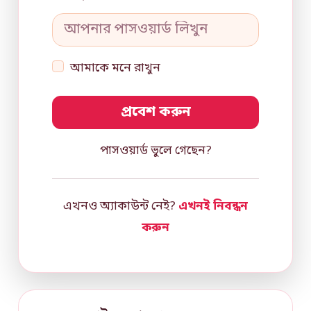
আমাকে মনে রাখুন
প্রবেশ করুন
পাসওয়ার্ড ভুলে গেছেন?
এখনও অ্যাকাউন্ট নেই?
এখনই নিবন্ধন
করুন