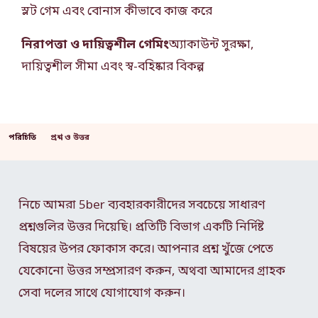
স্লট গেম এবং বোনাস কীভাবে কাজ করে
নিরাপত্তা ও দায়িত্বশীল গেমিং
অ্যাকাউন্ট সুরক্ষা,
দায়িত্বশীল সীমা এবং স্ব-বহিষ্কার বিকল্প
পরিচিতি
প্রশ্ন ও উত্তর
নিচে আমরা 5ber ব্যবহারকারীদের সবচেয়ে সাধারণ
প্রশ্নগুলির উত্তর দিয়েছি। প্রতিটি বিভাগ একটি নির্দিষ্ট
বিষয়ের উপর ফোকাস করে। আপনার প্রশ্ন খুঁজে পেতে
যেকোনো উত্তর সম্প্রসারণ করুন, অথবা আমাদের গ্রাহক
সেবা দলের সাথে যোগাযোগ করুন।