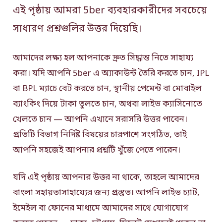
এই পৃষ্ঠায় আমরা 5ber ব্যবহারকারীদের সবচেয়ে
সাধারণ প্রশ্নগুলির উত্তর দিয়েছি।
আমাদের লক্ষ্য হল আপনাকে দ্রুত সিদ্ধান্ত নিতে সাহায্য
করা। যদি আপনি 5ber এ অ্যাকাউন্ট তৈরি করতে চান, IPL
বা BPL ম্যাচে বেট করতে চান, স্থানীয় পেমেন্ট বা মোবাইল
ব্যাংকিং দিয়ে টাকা তুলতে চান, অথবা লাইভ ক্যাসিনোতে
খেলতে চান — আপনি এখানে সরাসরি উত্তর পাবেন।
প্রতিটি বিভাগ নির্দিষ্ট বিষয়ের চারপাশে সংগঠিত, তাই
আপনি সহজেই আপনার প্রশ্নটি খুঁজে পেতে পারেন।
যদি এই পৃষ্ঠায় আপনার উত্তর না থাকে, তাহলে আমাদের
বাংলা সহায়তাসাহায্যের জন্য প্রস্তুত। আপনি লাইভ চ্যাট,
ইমেইল বা ফোনের মাধ্যমে আমাদের সাথে যোগাযোগ