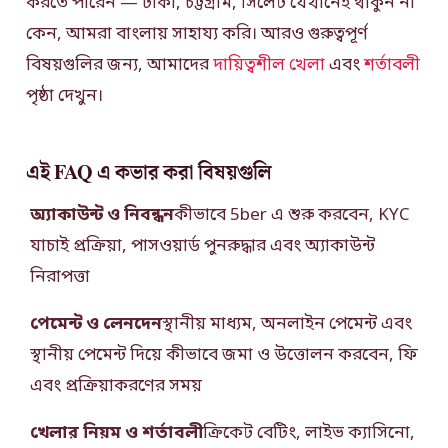
করতে পারেন — ঢাকা, চট্টগ্রাম, সিলেট যেখানেই থাকুন না
কেন, আমরা বাংলায় সাহায্য করি। আরও গুরুত্বপূর্ণ
বিষয়গুলির জন্য, আমাদের
দায়িত্বশীল খেলা
এবং
শর্তাবলী
পৃষ্ঠা দেখুন।
এই FAQ এ কভার করা বিষয়গুলি
অ্যাকাউন্ট ও নিবন্ধন
কীভাবে 5ber এ শুরু করবেন, KYC
যাচাই প্রক্রিয়া, পাসওয়ার্ড পুনরুদ্ধার এবং অ্যাকাউন্ট
নিরাপত্তা
পেমেন্ট ও লেনদেন
স্থানীয় মাধ্যম, অনলাইন পেমেন্ট এবং
স্থানীয় পেমেন্ট দিয়ে কীভাবে জমা ও উত্তোলন করবেন, ফি
এবং প্রক্রিয়াকরণের সময়
খেলার নিয়ম ও শর্তাবলী
ক্রিকেট বেটিং, লাইভ ক্যাসিনো,