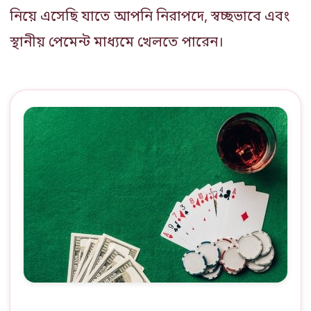
নিয়ে এসেছি যাতে আপনি নিরাপদে, স্বচ্ছভাবে এবং
স্থানীয় পেমেন্ট মাধ্যমে খেলতে পারেন।