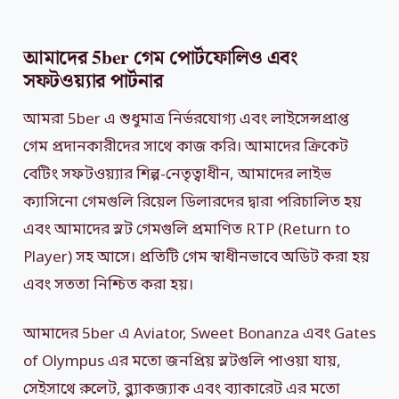
আমাদের 5ber গেম পোর্টফোলিও এবং
সফটওয়্যার পার্টনার
আমরা 5ber এ শুধুমাত্র নির্ভরযোগ্য এবং লাইসেন্সপ্রাপ্ত
গেম প্রদানকারীদের সাথে কাজ করি। আমাদের ক্রিকেট
বেটিং সফটওয়্যার শিল্প-নেতৃত্বাধীন, আমাদের লাইভ
ক্যাসিনো গেমগুলি রিয়েল ডিলারদের দ্বারা পরিচালিত হয়
এবং আমাদের স্লট গেমগুলি প্রমাণিত RTP (Return to
Player) সহ আসে। প্রতিটি গেম স্বাধীনভাবে অডিট করা হয়
এবং সততা নিশ্চিত করা হয়।
আমাদের 5ber এ Aviator, Sweet Bonanza এবং Gates
of Olympus এর মতো জনপ্রিয় স্লটগুলি পাওয়া যায়,
সেইসাথে রুলেট, ব্ল্যাকজ্যাক এবং ব্যাকারেট এর মতো