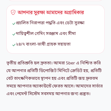
আপনার সুরক্ষা আমাদের অগ্রাধিকার
প্রচলিত নিরাপত্তা পদ্ধতি এবং ডেটা সুরক্ষা
দায়িত্বশীল গেমিং সরঞ্জাম এবং সীমা
২৪/৭ বাংলা-ভাষী গ্রাহক সহায়তা
তৃতীয় প্রতিশ্রুতি হল দ্রুততা। আমরা 5ber এ নিশ্চিত করি
যে আপনার প্রতিটি ডিপোজিট মিনিটে ক্রেডিট হয়, প্রতিটি
বেট তাৎক্ষণিকভাবে স্থাপন হয় এবং প্রতিটি জয় দ্রুততম
সময়ে আপনার অ্যাকাউন্টে ফেরত আসে। আমাদের সার্ভার
এবং পেমেন্ট সিস্টেম সবসময় আপনার জন্য প্রস্তুত।