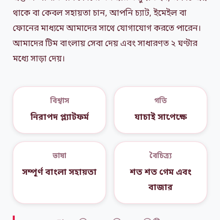
থাকে বা কেবল সহায়তা চান, আপনি চ্যাট, ইমেইল বা
ফোনের মাধ্যমে আমাদের সাথে যোগাযোগ করতে পারেন।
আমাদের টিম বাংলায় সেবা দেয় এবং সাধারণত ২ ঘণ্টার
মধ্যে সাড়া দেয়।
বিশ্বাস
গতি
নিরাপদ প্ল্যাটফর্ম
যাচাই সাপেক্ষে
ভাষা
বৈচিত্র্য
সম্পূর্ণ বাংলা সহায়তা
শত শত গেম এবং
বাজার