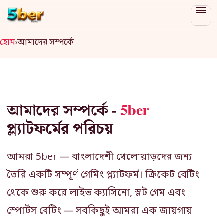
5ber
হোম
›
আমাদের সম্পর্কে
আমাদের সম্পর্কে -
5ber
প্ল্যাটফর্মের পরিচয়
আমরা 5ber — বাংলাদেশী খেলোয়াড়দের জন্য
তৈরি একটি সম্পূর্ণ গেমিং প্ল্যাটফর্ম। ক্রিকেট বেটিং
থেকে শুরু করে লাইভ ক্যাসিনো, স্লট গেম এবং
স্পোর্টস বেটিং — সবকিছুই আমরা এক জায়গায়