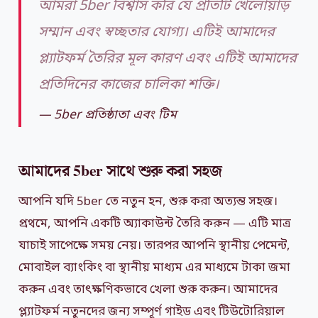
আমরা 5ber বিশ্বাস করি যে প্রতিটি খেলোয়াড়
সম্মান এবং স্বচ্ছতার যোগ্য। এটিই আমাদের
প্ল্যাটফর্ম তৈরির মূল কারণ এবং এটিই আমাদের
প্রতিদিনের কাজের চালিকা শক্তি।
5ber প্রতিষ্ঠাতা এবং টিম
আমাদের 5ber সাথে শুরু করা সহজ
আপনি যদি 5ber তে নতুন হন, শুরু করা অত্যন্ত সহজ।
প্রথমে, আপনি একটি অ্যাকাউন্ট তৈরি করুন — এটি মাত্র
যাচাই সাপেক্ষে সময় নেয়। তারপর আপনি স্থানীয় পেমেন্ট,
মোবাইল ব্যাংকিং বা স্থানীয় মাধ্যম এর মাধ্যমে টাকা জমা
করুন এবং তাৎক্ষণিকভাবে খেলা শুরু করুন। আমাদের
প্ল্যাটফর্ম নতুনদের জন্য সম্পূর্ণ গাইড এবং টিউটোরিয়াল