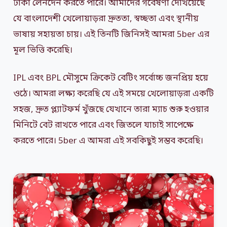
টাকা লেনদেন করতে পারে। আমাদের গবেষণা দেখিয়েছে
যে বাংলাদেশী খেলোয়াড়রা দ্রুততা, স্বচ্ছতা এবং স্থানীয়
ভাষায় সহায়তা চায়। এই তিনটি জিনিসই আমরা 5ber এর
মূল ভিত্তি করেছি।
IPL এবং BPL মৌসুমে ক্রিকেট বেটিং সর্বোচ্চ জনপ্রিয় হয়ে
ওঠে। আমরা লক্ষ্য করেছি যে এই সময়ে খেলোয়াড়রা একটি
সহজ, দ্রুত প্ল্যাটফর্ম খুঁজছে যেখানে তারা ম্যাচ শুরু হওয়ার
মিনিটে বেট রাখতে পারে এবং জিতলে যাচাই সাপেক্ষে
করতে পারে। 5ber এ আমরা এই সবকিছুই সম্ভব করেছি।