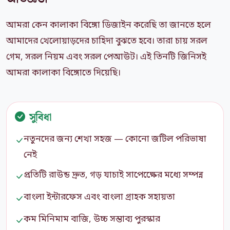
আমরা কেন কালাকা বিঙ্গো ডিজাইন করেছি তা জানতে হলে
আমাদের খেলোয়াড়দের চাহিদা বুঝতে হবে। তারা চায় সরল
গেম, সরল নিয়ম এবং সরল পেআউট। এই তিনটি জিনিসই
আমরা কালাকা বিঙ্গোতে দিয়েছি।
সুবিধা
নতুনদের জন্য শেখা সহজ — কোনো জটিল পরিভাষা
নেই
প্রতিটি রাউন্ড দ্রুত, গড় যাচাই সাপেক্ষেের মধ্যে সম্পন্ন
বাংলা ইন্টারফেস এবং বাংলা গ্রাহক সহায়তা
কম মিনিমাম বাজি, উচ্চ সম্ভাব্য পুরস্কার