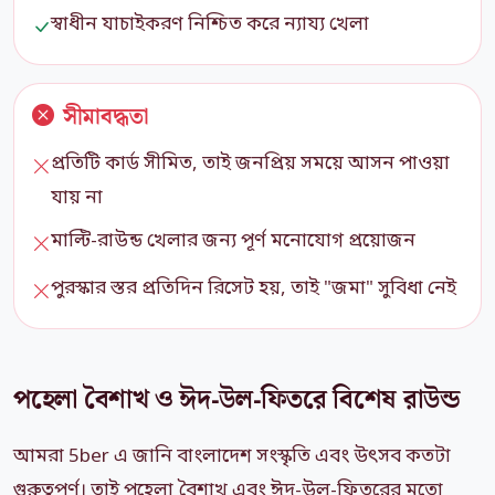
স্বাধীন যাচাইকরণ নিশ্চিত করে ন্যায্য খেলা
সীমাবদ্ধতা
প্রতিটি কার্ড সীমিত, তাই জনপ্রিয় সময়ে আসন পাওয়া
যায় না
মাল্টি-রাউন্ড খেলার জন্য পূর্ণ মনোযোগ প্রয়োজন
পুরস্কার স্তর প্রতিদিন রিসেট হয়, তাই "জমা" সুবিধা নেই
পহেলা বৈশাখ ও ঈদ-উল-ফিতরে বিশেষ রাউন্ড
আমরা 5ber এ জানি বাংলাদেশ সংস্কৃতি এবং উৎসব কতটা
গুরুত্বপূর্ণ। তাই পহেলা বৈশাখ এবং ঈদ-উল-ফিতরের মতো