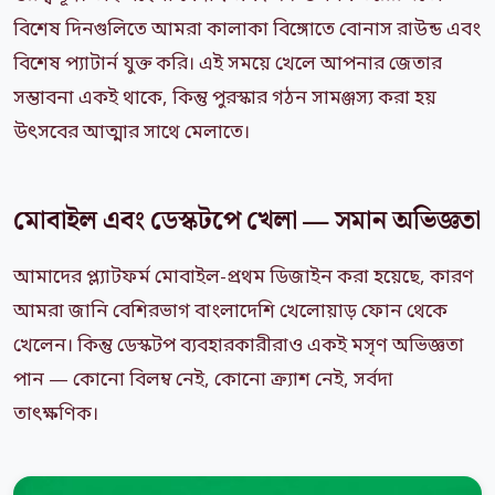
বিশেষ দিনগুলিতে আমরা কালাকা বিঙ্গোতে বোনাস রাউন্ড এবং
বিশেষ প্যাটার্ন যুক্ত করি। এই সময়ে খেলে আপনার জেতার
সম্ভাবনা একই থাকে, কিন্তু পুরস্কার গঠন সামঞ্জস্য করা হয়
উৎসবের আত্মার সাথে মেলাতে।
মোবাইল এবং ডেস্কটপে খেলা — সমান অভিজ্ঞতা
আমাদের প্ল্যাটফর্ম মোবাইল-প্রথম ডিজাইন করা হয়েছে, কারণ
আমরা জানি বেশিরভাগ বাংলাদেশি খেলোয়াড় ফোন থেকে
খেলেন। কিন্তু ডেস্কটপ ব্যবহারকারীরাও একই মসৃণ অভিজ্ঞতা
পান — কোনো বিলম্ব নেই, কোনো ক্র্যাশ নেই, সর্বদা
তাৎক্ষণিক।