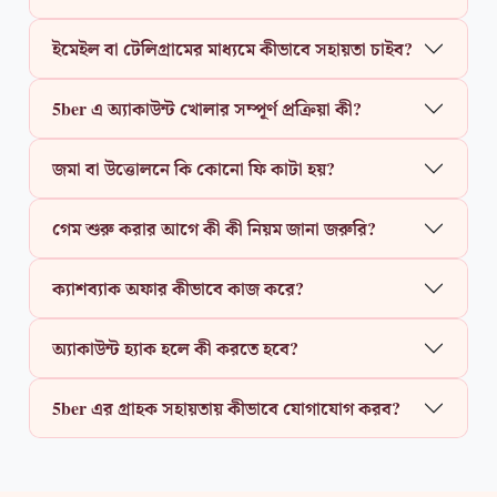
ইমেইল বা টেলিগ্রামের মাধ্যমে কীভাবে সহায়তা চাইব?
5ber এ অ্যাকাউন্ট খোলার সম্পূর্ণ প্রক্রিয়া কী?
জমা বা উত্তোলনে কি কোনো ফি কাটা হয়?
গেম শুরু করার আগে কী কী নিয়ম জানা জরুরি?
ক্যাশব্যাক অফার কীভাবে কাজ করে?
অ্যাকাউন্ট হ্যাক হলে কী করতে হবে?
5ber এর গ্রাহক সহায়তায় কীভাবে যোগাযোগ করব?