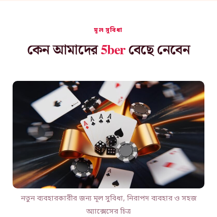
মূল সুবিধা
কেন আমাদের
5ber
বেছে নেবেন
নতুন ব্যবহারকারীর জন্য মূল সুবিধা, নিরাপদ ব্যবহার ও সহজ
অ্যাক্সেসের চিত্র