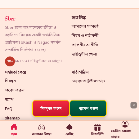
5ber
দ্রুত লিঙ্ক
আমাদের সম্পর্কে
5ber হলো বাংলাদেশের ক্রীড়া ও
ক্যাসিনো বিষয়ক একটি তথ্যভিত্তিক
নিয়ম ও শর্তাবলী
প্ল্যাটফর্ম। bKash ও Nagad সমর্থন
গোপনীয়তা নীতি
সম্পর্কিত নির্দেশনা রয়েছে।
দায়িত্বশীল খেলা
১৮+ মাত্র। দায়িত্বশীলভাবে খেলুন।
18+
সহায়তা কেন্দ্র
বার্তা পাঠান
নিবন্ধন
support@5ber.vip
প্রবেশ করুন
অ্যাপ
×
নিবন্ধন করুন
প্রবেশ করুন
FAQ
sitemap
কেনিও বোনাস
হোম
কালাকা বিঙ্গো
রেসিং
ভিআইপি
নাম্বার
Copyright © 2026 5ber. All rights reserved.
স্মার্ট খেলুন, নিরাপদ থাকুন