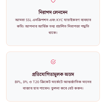
নিরাপদ লেনদেন
আমরা SSL এনক্রিপশন এবং KYC যাচাইকরণ ব্যবহার
করি। আপনার আর্থিক তথ্য প্রচলিত নিরাপত্তা পদ্ধতি
থাকে।
প্রতিযোগিতামূলক অডস
BPL, IPL ও T20 ক্রিকেট মার্কেটে আন্তর্জাতিক মানের
বাজার হার পাবেন। তুলনা করে বেট করুন।