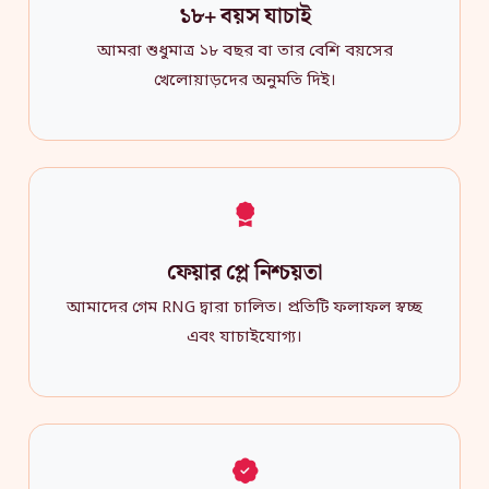
১৮+ বয়স যাচাই
আমরা শুধুমাত্র ১৮ বছর বা তার বেশি বয়সের
খেলোয়াড়দের অনুমতি দিই।
ফেয়ার প্লে নিশ্চয়তা
আমাদের গেম RNG দ্বারা চালিত। প্রতিটি ফলাফল স্বচ্ছ
এবং যাচাইযোগ্য।