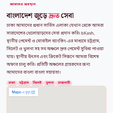
আমাদের অবস্থান
বাংলাদেশ জুড়ে
দ্রুত
সেবা
ঢাকা আমাদের প্রধান সার্ভিস এলাকা যেখান থেকে আমরা
সারাদেশের খেলোয়াড়দের সেবা প্রদান করি। bKash,
স্থানীয় পেমেন্ট ও মোবাইল ব্যাংকিং-এর মাধ্যমে চট্টগ্রাম,
সিলেট ও খুলনা সহ সব অঞ্চলে দ্রুত পেমেন্ট সুবিধা পাওয়া
যায়। স্থানীয় উৎসব এবং ক্রিকেট সিজনে আমরা বিশেষ
অফার চালু করি। প্রতিটি অঞ্চলের গ্রাহকদের জন্য
আমাদের বাংলা বাংলা সহায়তা।
ঢাকা
চট্টগ্রাম
সিলেট
খুলনা
রাজশাহী