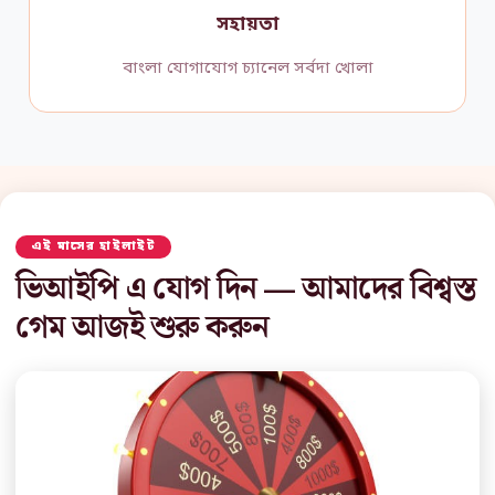
সহায়তা
বাংলা যোগাযোগ চ্যানেল সর্বদা খোলা
এই মাসের হাইলাইট
ভিআইপি এ যোগ দিন — আমাদের বিশ্বস্ত
গেম আজই শুরু করুন