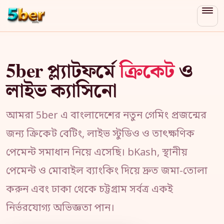
5ber
5ber প্ল্যাটফর্মে
ক্রিকেট
ও
লাইভ ক্যাসিনো
আমরা 5ber এ বাংলাদেশের নতুন গেমিং প্রজন্মের
জন্য ক্রিকেট বেটিং, লাইভ স্টুডিও ও তাৎক্ষণিক
পেমেন্ট সমাধান নিয়ে এসেছি। bKash, স্থানীয়
পেমেন্ট ও মোবাইল ব্যাংকিং দিয়ে দ্রুত জমা-তোলা
করুন এবং ঢাকা থেকে চট্টগ্রাম সর্বত্র একই
নির্ভরযোগ্য অভিজ্ঞতা পান।