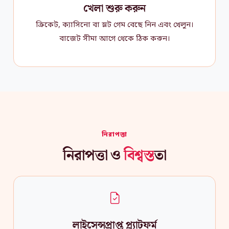
খেলা শুরু করুন
ক্রিকেট, ক্যাসিনো বা স্লট গেম বেছে নিন এবং খেলুন।
বাজেট সীমা আগে থেকে ঠিক করুন।
নিরাপত্তা
নিরাপত্তা ও
বিশ্বস্ত
তা
লাইসেন্সপ্রাপ্ত প্ল্যাটফর্ম