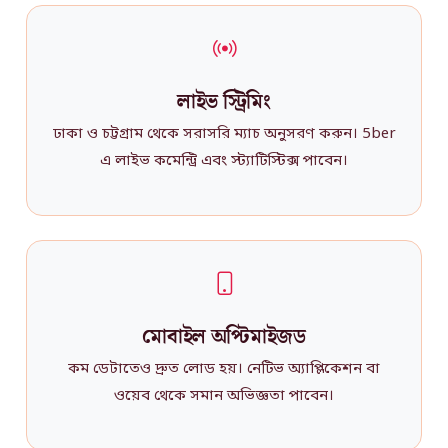
লাইভ স্ট্রিমিং
ঢাকা ও চট্টগ্রাম থেকে সরাসরি ম্যাচ অনুসরণ করুন। 5ber
এ লাইভ কমেন্ট্রি এবং স্ট্যাটিস্টিক্স পাবেন।
মোবাইল অপ্টিমাইজড
কম ডেটাতেও দ্রুত লোড হয়। নেটিভ অ্যাপ্লিকেশন বা
ওয়েব থেকে সমান অভিজ্ঞতা পাবেন।