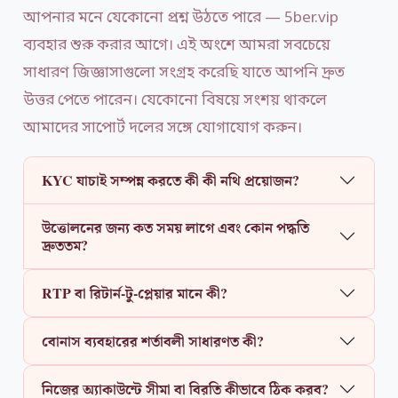
আপনার মনে যেকোনো প্রশ্ন উঠতে পারে — 5ber.vip
ব্যবহার শুরু করার আগে। এই অংশে আমরা সবচেয়ে
সাধারণ জিজ্ঞাসাগুলো সংগ্রহ করেছি যাতে আপনি দ্রুত
উত্তর পেতে পারেন। যেকোনো বিষয়ে সংশয় থাকলে
আমাদের সাপোর্ট দলের সঙ্গে যোগাযোগ করুন।
KYC যাচাই সম্পন্ন করতে কী কী নথি প্রয়োজন?
উত্তোলনের জন্য কত সময় লাগে এবং কোন পদ্ধতি
দ্রুততম?
RTP বা রিটার্ন-টু-প্লেয়ার মানে কী?
বোনাস ব্যবহারের শর্তাবলী সাধারণত কী?
নিজের অ্যাকাউন্টে সীমা বা বিরতি কীভাবে ঠিক করব?