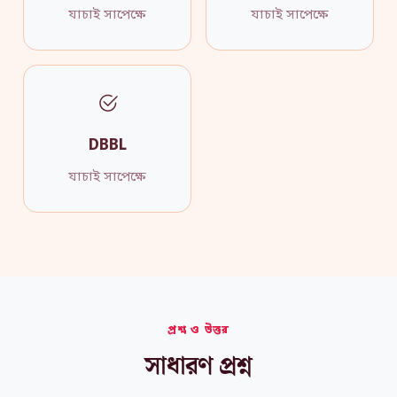
যাচাই সাপেক্ষে
যাচাই সাপেক্ষে
DBBL
যাচাই সাপেক্ষে
প্রশ্ন ও উত্তর
সাধারণ প্রশ্ন