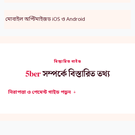
মোবাইল অপ্টিমাইজড iOS ও Android
বিস্তারিত গাইড
5ber
সম্পর্কে বিস্তারিত তথ্য
নিরাপত্তা ও পেমেন্ট গাইড পড়ুন