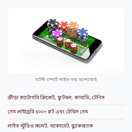
মাল্টি-স্পোর্ট লাইভ তথ্য ড্যাশবোর্ড
ক্রীড়া ক্যাটাগরি ক্রিকেট, ফুটবল, কাবাডি, টেনিস
গেম লাইব্রেরি ৫০০+ স্লট এবং টেবিল গেম
লাইভ স্টুডিও রুলেট, ব্যাকারেট, ব্ল্যাকজ্যাক