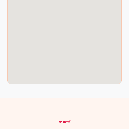
পেমেন্ট